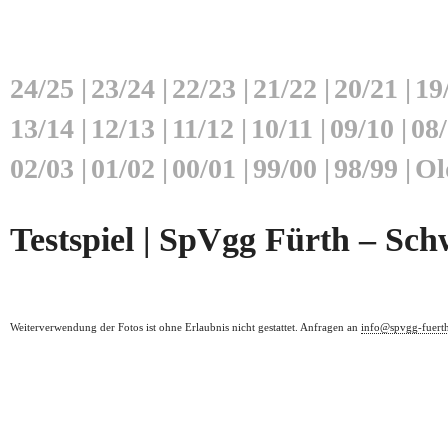
24/25
|
23/24
|
22/23
|
21/22
|
20/21
|
19
13/14
|
12/13
|
11/12
|
10/11
|
09/10
|
08
02/03
|
01/02
|
00/01
|
99/00
|
98/99
|
Ol
Testspiel | SpVgg Fürth – Schw
Weiterverwendung der Fotos ist ohne Erlaubnis nicht gestattet. Anfragen an
info@spvgg-fuert