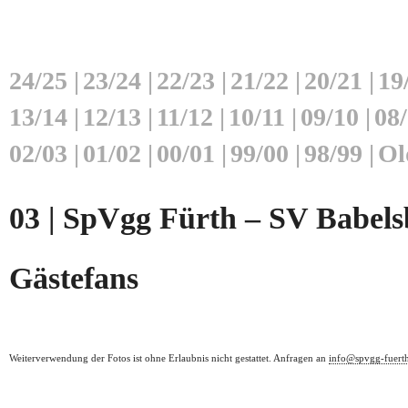
24/25
|
23/24
|
22/23
|
21/22
|
20/21
|
19
13/14
|
12/13
|
11/12
|
10/11
|
09/10
|
08
02/03
|
01/02
|
00/01
|
99/00
|
98/99
|
Ol
03 | SpVgg Fürth – SV Babelsb
Gästefans
Weiterverwendung der Fotos ist ohne Erlaubnis nicht gestattet. Anfragen an
info@spvgg-fuert