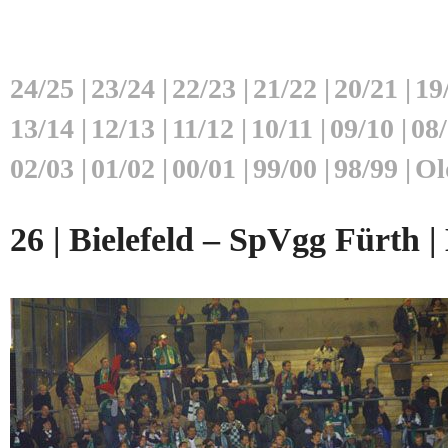
24/25
|
23/24
|
22/23
|
21/22
|
20/21
|
19
13/14
|
12/13
|
11/12
|
10/11
|
09/10
|
08
02/03
|
01/02
|
00/01
|
99/00
|
98/99
|
Ol
26 | Bielefeld – SpVgg Fürth 