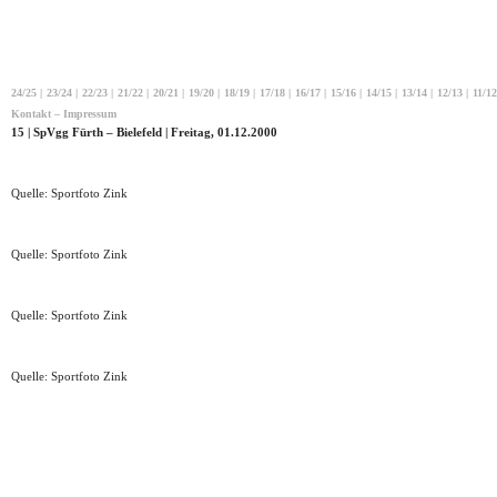
24/25
|
23/24
|
22/23
|
21/22
|
20/21
|
19/20
|
18/19
|
17/18
|
16/17
|
15/16
|
14/15
|
13/14
|
12/13
|
11/12
Kontakt – Impressum
15 | SpVgg Fürth – Bielefeld | Freitag, 01.12.2000
Quelle: Sportfoto Zink
Quelle: Sportfoto Zink
Quelle: Sportfoto Zink
Quelle: Sportfoto Zink