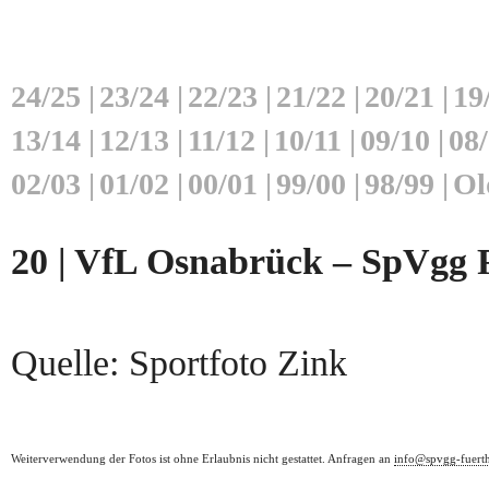
24/25
|
23/24
|
22/23
|
21/22
|
20/21
|
19
13/14
|
12/13
|
11/12
|
10/11
|
09/10
|
08
02/03
|
01/02
|
00/01
|
99/00
|
98/99
|
Ol
20 | VfL Osnabrück – SpVgg F
Quelle: Sportfoto Zink
Weiterverwendung der Fotos ist ohne Erlaubnis nicht gestattet. Anfragen an
info@spvgg-fuert