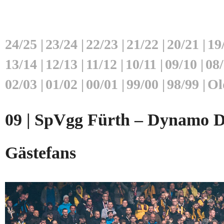
24/25
|
23/24
|
22/23
|
21/22
|
20/21
|
19
13/14
|
12/13
|
11/12
|
10/11
|
09/10
|
08
02/03
|
01/02
|
00/01
|
99/00
|
98/99
|
Ol
09 | SpVgg Fürth – Dynamo Dr
Gästefans