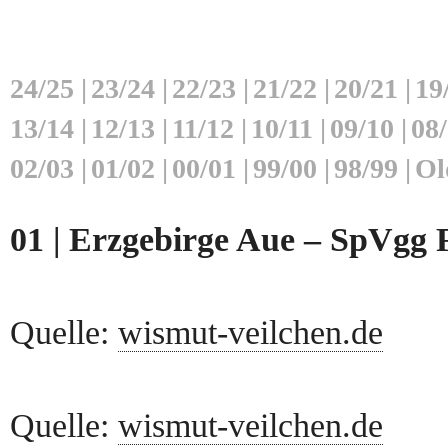
24/25
|
23/24
|
22/23
|
21/22
|
20/21
|
19
13/14
|
12/13
|
11/12
|
10/11
|
09/10
|
08
02/03
|
01/02
|
00/01
|
99/00
|
98/99
|
Ol
01 | Erzgebirge Aue – SpVgg F
Quelle:
wismut-veilchen.de
Quelle:
wismut-veilchen.de