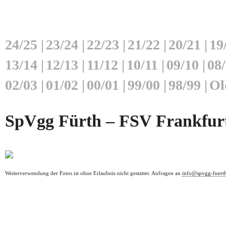
24/25
|
23/24
|
22/23
|
21/22
|
20/21
|
19
13/14
|
12/13
|
11/12
|
10/11
|
09/10
|
08
02/03
|
01/02
|
00/01
|
99/00
|
98/99
|
Ol
SpVgg Fürth – FSV Frankfurt 
Weiterverwendung der Fotos ist ohne Erlaubnis nicht gestattet. Anfragen an
info@spvgg-fuert