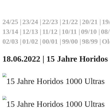
24/25
|
23/24
|
22/23
|
21/22
|
20/21
|
19
13/14
|
12/13
|
11/12
|
10/11
|
09/10
|
08
02/03
|
01/02
|
00/01
|
99/00
|
98/99
|
Ol
18.06.2022 | 15 Jahre Horidos